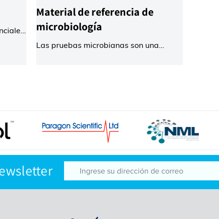
entre
Material de referencia de
microbiología
nciales
Las pruebas microbianas son una
s y
herramienta esencial para minimizar el
riesgo de patógenos biológicos para la
 ser
salud humana y animal, demostrar el
cumplimiento de los estándares de
control de seguridad e higiene y ayudar
omplejo
a determinar la vida útil. Para que
 se
pueda demostrar el éxito de su Sistema
del
de Gestión de Calidad, ofrecemos una
ntos
gama de productos de análisis que
isis de
facilitan la enumeración cuantitativa de
Newsletter
microbios y la detección de patógenos.
Los microbios se suministran en co