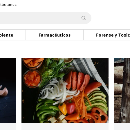
táctanos
biente
Farmacéuticos
Forense y Toxi