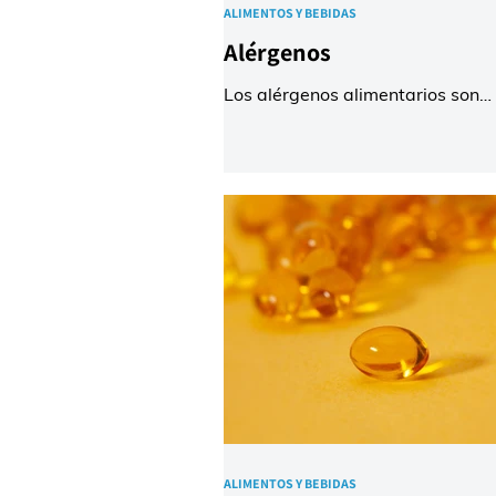
ALIMENTOS Y BEBIDAS
Alérgenos
Los alérgenos alimentarios son
proteínas presentes en los alime
que pueden desencadenar reacc
alérgicas, a veces incluso mortal
personas sensibilizadas. El 90 %
alergias alimentarias se deben a
siguientes ocho categorías comu
alimentos: leche, huevos, cacahu
pescado, mariscos, frutos secos, 
soja. El control de las alergias
alimentarias suele implicar la
eliminación completa de las prot
alergénicas de la dieta, lo que r
ALIMENTOS Y BEBIDAS