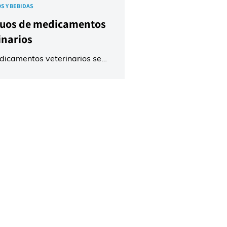
S Y BEBIDAS
duos de medicamentos
inarios
dicamentos veterinarios se
stran habitualmente en la
ría para curar y prevenir
edades, aumentar la ganancia
 y tranquilizar a los animales
 el transporte. Estos
mentos consisten en un complejo
e cientos de sustancias
cientes a diferentes clases
as y áreas terapéuticas, como
ticos, antiparasitarios,
lamatorios no esteroideos,
ores del crecimiento como
as esteroides y beta agonistas,