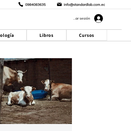
0984083635
info@standardlab.com.ec
Iniciar sesión
cología
Libros
Cursos