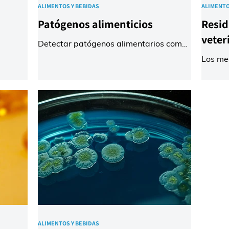
ALIMENTOS Y BEBIDAS
ALIMENTO
Patógenos alimenticios
Resi
veter
Detectar patógenos alimentarios como
ntos
Salmonella y Listeria en alimentos
Los me
iones
crudos y procesados, con la ayuda de
admini
es, en
tecnologías rápidas y sensibles a lo
ganade
 de las
largo de toda la cadena de producción,
enferm
 las
es esencial para proteger la salud del
de peso
nes de
consumidor. Como método fiable y
durante
etes,
sensible, la PCR en tiempo real es una
medica
trigo y
técnica importante en el análisis de
grupo d
alimentos moderno y ofrece resultados
pertene
considerablemente más rápidos que los
químic
eínas
métodos de detección clásicos. Nuestra
antibió
equiere
gama de kits de PCR en tiempo re
antiinf
promot
hormon
ALIMENTOS Y BEBIDAS