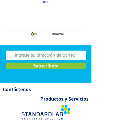
Vitaminas
Residuos de
medicamentos
veterinarios
Subscríbete
Contáctenos
Productos y Servicios