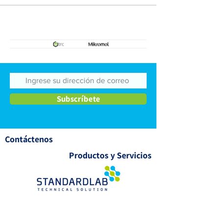
Validación de Mé
Estimación de
Incertidumbre
Subscríbete
Contáctenos
Productos y Servicios