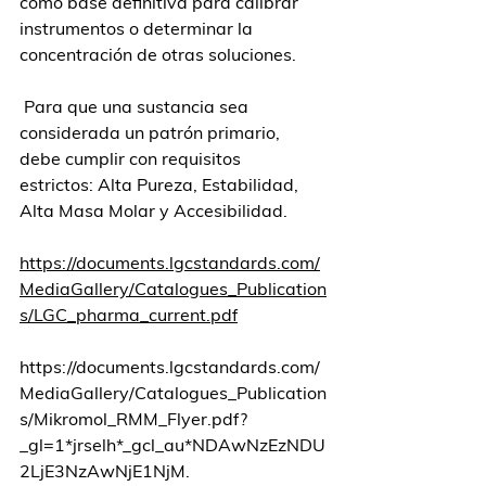
como base definitiva para calibrar 
instrumentos o determinar la 
concentración de otras soluciones. 
 Para que una sustancia sea 
considerada un patrón primario, 
debe cumplir con requisitos 
estrictos: Alta Pureza, Estabilidad, 
Alta Masa Molar y Accesibilidad.
https://documents.lgcstandards.com/
MediaGallery/Catalogues_Publication
s/LGC_pharma_current.pdf
https://documents.lgcstandards.com/
MediaGallery/Catalogues_Publication
s/Mikromol_RMM_Flyer.pdf?
_gl=1*jrselh*_gcl_au*NDAwNzEzNDU
2LjE3NzAwNjE1NjM
.