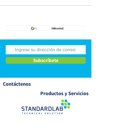
Estándares de referencia
Estándares de re
de impurezas
secundarios
Subscríbete
Contáctenos
Productos y Servicios