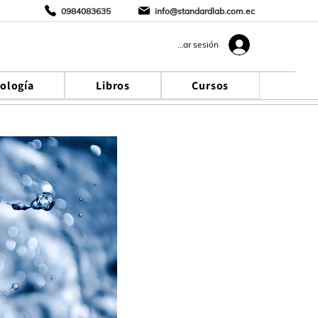
0984083635
info@standardlab.com.ec
Iniciar sesión
cología
Libros
Cursos