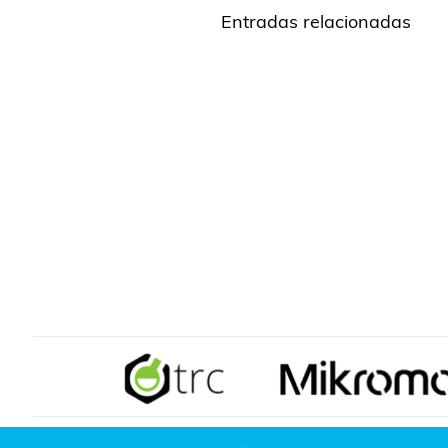
Entradas relacionadas
Ensayos de aptitud