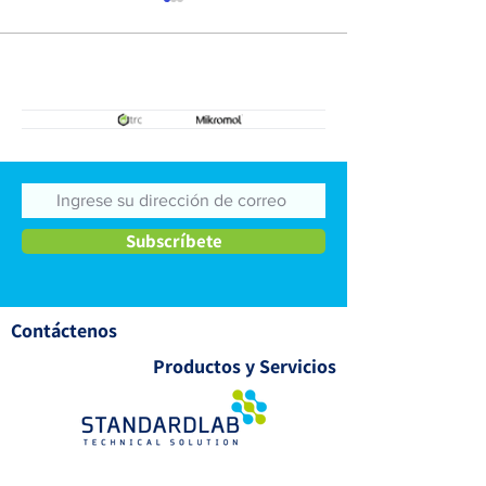
Vitaminas
Residuos de
medicamentos
veterinarios
Subscríbete
Contáctenos
Productos y Servicios