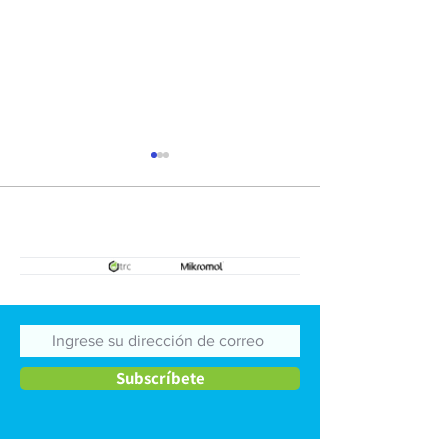
Metrología Básic
Estimación de
Incertidumbre
Subscríbete