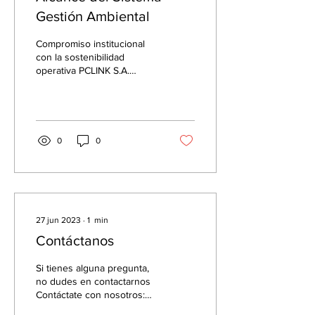
Gestión Ambiental
Compromiso institucional
con la sostenibilidad
operativa PCLINK S.A.
(STANDARDLAB), en línea
con su propósito de facilitar
la excelencia...
0
0
27 jun 2023
∙
1
min
Contáctanos
Si tienes alguna pregunta,
no dudes en contactarnos
Contáctate con nosotros:
Teléfono 0984083635