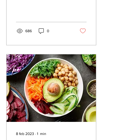
Correo electrónico...
686
0
8 feb 2023
∙
1
min