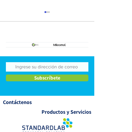
Estándares de referencia
Estándares de re
de impurezas
secundarios
Subscríbete
Contáctenos
Productos y Servicios