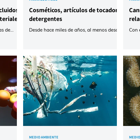
cluidos
Cosméticos, artículos de tocador y
Can
teriales
detergentes
rel
as de
Desde hace miles de años, al menos desde
Con 
uetes,
que los antiguos egipcios usaban sulfuro
del c
de plomo tóxico en el maquillaje de ojos,
el m
arantizar
los cosméticos han podido contener
incl
í como de
ingredientes perjudiciales para sus
ampli
de
usuarios. Hoy en día, leyes clave, como la
labo
n las
Ley de Modernización de la Regulación de
entre
unidense
Cosméticos (MoCRA) de EE. UU. y el
cump
e los
Reglamento de Supervisión y
psico
n todo el
Administración de Cosméticos (CSAR) de
cont
stas
China, han introducido numerosos
El p
también va
requisitos de seguridad adicionales, así
ofre
como la exigencia de más
cann
MEDIO AMBIENTE
MEDIO