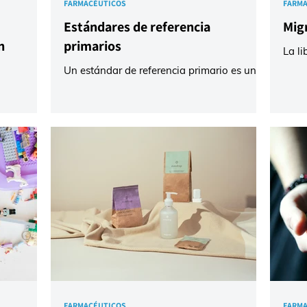
FARMACÉUTICOS
FARMA
Estándares de referencia
Mig
n
primarios
La li
caus
Un estándar de referencia primario es una
cont
sustancia de pureza extrema
pobl
(generalmente superior al 99.9%) y
ltamente
artí
estabilidad excepcional que se utiliza
 sirven
níqu
como base definitiva para calibrar
icar que
de ga
instrumentos o determinar la concentración
puede
de otras soluciones. Para que una
s
evit
sustancia sea considerada un patrón
egrales de
Ensa
primario, debe cumplir con requisitos
mentos que
Níque
estrictos: Alta Pureza, Estabilidad, Alta
fármaco) y
rend
Masa Molar y Accesibilidad.
izar la
dete
https://documents.lgcstandards.com/Media
. Las
Gallery/Catalogues_Publications/LGC_ph
icación,
FARMACÉUTICOS
FARMA