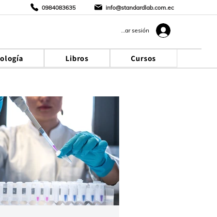
0984083635
info@standardlab.com.ec
Iniciar sesión
cología
Libros
Cursos