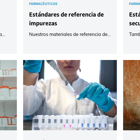
FARMACÉUTICOS
FARMA
Estándares de referencia de
Est
impurezas
sec
a
Nuestros materiales de referencia de
Tamb
zar el
impurezas de calidad, que incluyen
funci
ara la
intermedios, subproductos y productos de
práct
ar el
degradación, garantizan la precisión de
análi
de control
sus análisis cualitativos y cuantitativos,
rese
 a
con el objetivo de ayudarle a crear
prima
e pueda
medicamentos cada vez mejores y más
calibraci
 de
seguros. Los productos de nuestra gama
Ruti
una gama
Mikromol, con más de 4400 materiales de
Traza
litan la
referencia de impurezas farmacéuticas,
Inter
robios y la
incluyen un completo Certificado de
http
robios se
Análisis que detalla el proceso de
Gall
caracterización, la pur
ateri