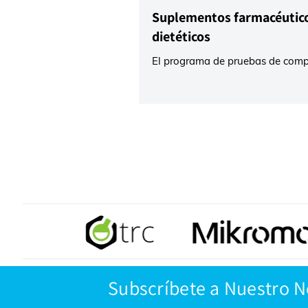
Suplementos farmacéutico
dietéticos
El programa de pruebas de comp
farmacéutica de AXIO, está dise
garantizar que los laboratorios d
produzcan datos analíticos que
plenamente con los amplios requ
globales para preparados farmac
suplementos dietéticos, multivita
líquidos para vapear y hierbas m
Las muestras proporcionadas a
amplia gama de técnicas analíti
la titulación de densidad y ácid
hasta la espectroscopia de RMN,
Subscríbete a Nuestro 