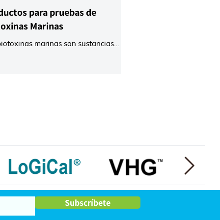
ductos para pruebas de
toxinas Marinas
biotoxinas marinas son sustancias
cas producidas por ciertos organismos
nos, principalmente por algas
scópicas...
Subscríbete