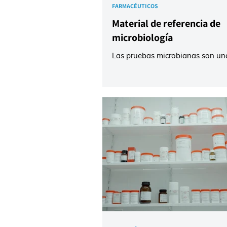
FARMACÉUTICOS
Material de referencia de
microbiología
Las pruebas microbianas son un
herramienta esencial para minimi
riesgo de patógenos biológicos p
salud humana y animal, demostr
cumplimiento de los estándares 
de seguridad e higiene y ayudar
determinar la vida útil. Para qu
demostrar el éxito de su Sistema
Gestión de Calidad, ofrecemos 
de productos de análisis que faci
enumeración cuantitativa de mic
detección de patógenos. Los mic
suministran en co