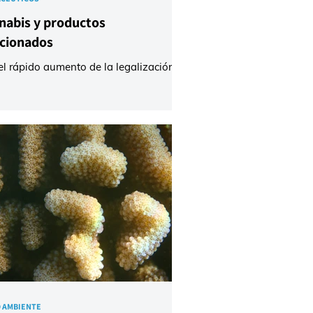
nabis y productos
acionados
el rápido aumento de la legalización
annabis medicinal y recreativo en todo
undo, el cannabis y el cáñamo se
uyen en una gama cada vez más
a de productos. Los análisis de
ratorio de estos productos buscan,
 otros objetivos, garantizar que
lan con la normativa sobre sustancias
activas y la ausencia de
aminantes químicos o microbiológicos.
rograma CANNABIS de LGC AXIO
ce muestras químicas para analizar
abinoides, terpenos,
 AMBIENTE