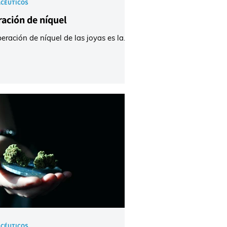
CÉUTICOS
ración de níquel
beración de níquel de las joyas es la
a más común de dermatitis alérgica de
acto, que afecta hasta al 20% de la
ación general. Dado que muchos
culos cotidianos pueden contener
el, como botones, monedas, monturas
fas, correas de reloj y cremalleras,
 ser difícil para quienes lo padecen
arlo. NiMS, nuestro Programa de
yos de Aptitud para la Migración de
l, está diseñado para evaluar el
imiento de los laboratorios que
rmina
CÉUTICOS