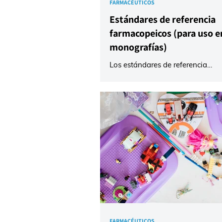
FARMACÉUTICOS
Estándares de referencia
farmacopeicos (para uso e
monografías)
Los estándares de referencia
farmacopeicos son materiales a
caracterizados y purificados que
como patrones legales para verif
un medicamento cumple con las
especificaciones de calidad. Esto
estándares son componentes int
las monografías oficiales (docu
detallan los requisitos de cada 
su uso es obligatorio para garant
seguridad y eficacia del producto
funciones principales son: Identif
Valoración (Poten
FARMACÉUTICOS