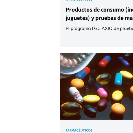
Productos de consumo (in
juguetes) y pruebas de ma
El programa LGC AXIO de prueb
competencia en seguridad de jug
está diseñado para apoyar a los
laboratorios que trabajan para g
la seguridad de los juguetes, as
una amplia gama de productos 
consumo. El programa se basa e
normas europeas EN71 y estado
ASTM F963, ya que la mayoría d
juguetes fabricados y vendidos e
mundo cumplen con alguna de e
normas. Sin embargo, TOYTEST 
más allá de la industria jugueter
FARMACÉUTICOS