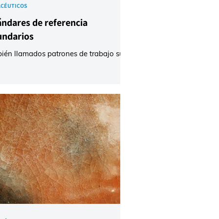
CÉUTICOS
ándares de referencia
undarios
ién llamados patrones de trabajo su
ón es servir como una alternativa
ica, económica y sostenible para los
sis de rutina en el laboratorio,
rvando los costosos estándares
rios para funciones críticas de
ón. Incluyen: Uso en Análisis de
na, Reducción de Costos, Garantía de
bilidad, Calibración de Control
no y Pruebas de Aptitud del Sistema.
s://documents.lgcstandards.com/Media
ery/Dre/Dr.+Ehrenstorfer+Reference+M
a