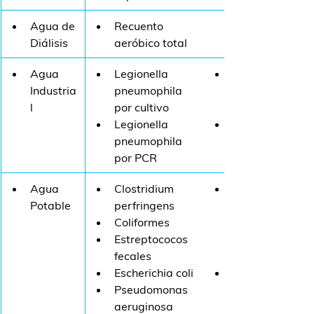
Agua de 
Recuento 
Diálisis
aeróbico total
Agua 
Legionella 
Industria
pneumophila 
l
por cultivo 
Legionella 
pneumophila 
por PCR
Agua 
​Clostridium 
Potable
perfringens
Coliformes
Estreptococos 
fecales
Escherichia coli
Pseudomonas 
aeruginosa