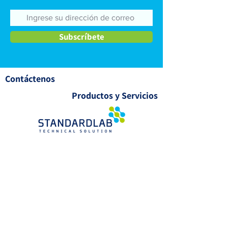
Productos para pruebas de
Cuantificación d
Biotoxinas Marinas
contaminación e
Subscríbete
Contáctenos
Productos y Servicios