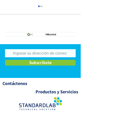
Productos para pruebas de
Cuantificación d
Biotoxinas Marinas
contaminación e
Subscríbete
Contáctenos
Productos y Servicios