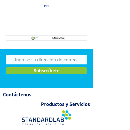
Estándares de referencia
Estándares de re
de impurezas
secundarios
Subscríbete
Contáctenos
Productos y Servicios